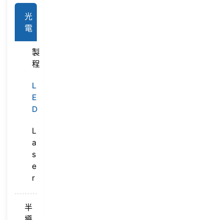
光
電
製
程
L
E
D
L
a
s
e
r
半
導