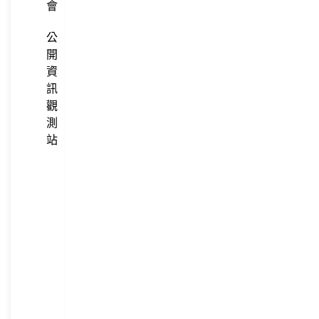
會
公
開
資
訊
觀
測
站