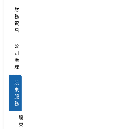
財
務
資
訊
公
司
治
理
股
東
服
務
股
東