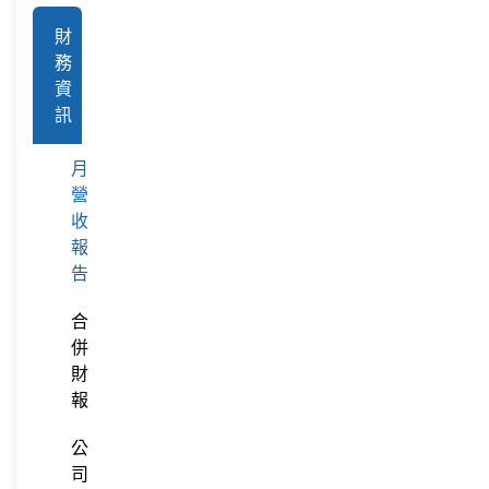
財
務
資
訊
月
營
收
報
告
合
併
財
報
公
司