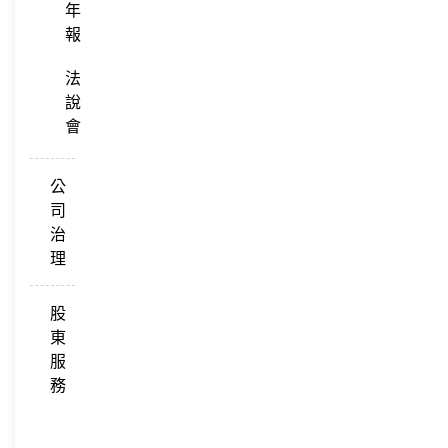
年
報
法
說
會
公
司
治
理
股
東
服
務