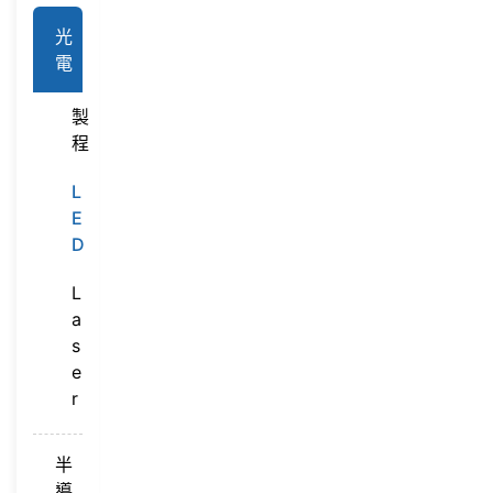
光
電
製
程
L
E
D
L
a
s
e
r
半
導