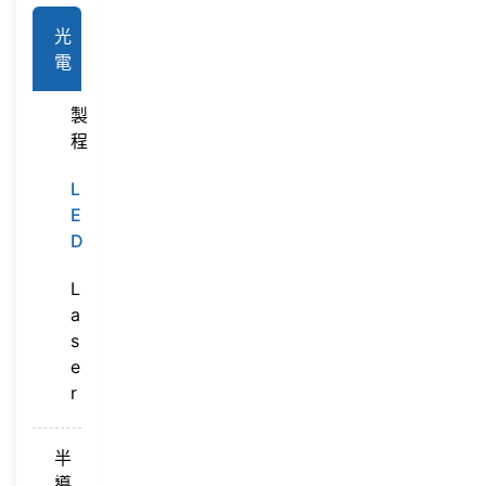
光
電
製
程
L
E
D
L
a
s
e
r
半
導