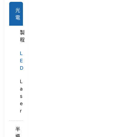
光
電
製
程
L
E
D
L
a
s
e
r
半
導